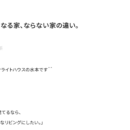
なる家、ならない家の違い。
更新
ィライトハウスの水本です＾＾
建てるなら、
なリビングにしたい。」