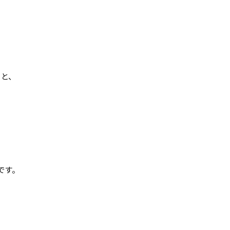
と、
て
です。