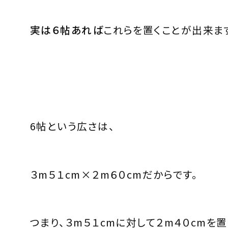
実は
６
帖あれば
これらを置くことが出来ま
6
帖という広さは、
３m５１cm×２m６０cm
だからです。
つまり、３
m５１cm
に対して２
m４０cm
を置