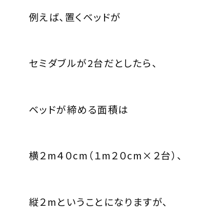
例えば、置くベッドが
セミダブルが
2
台だとしたら、
ベッドが締める面積は
横
２m４０cm
（１
m２０cm×２
台）、
縦
２m
ということになりますが、