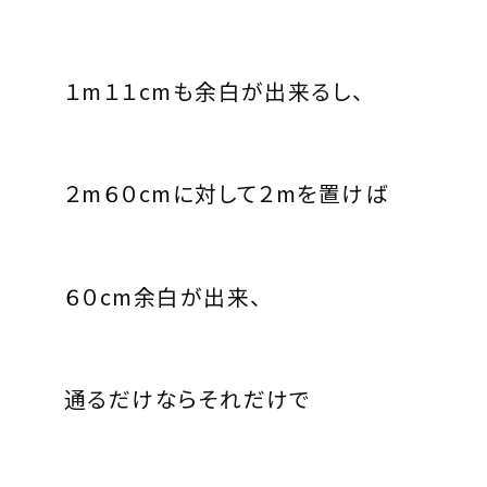
１m１１cm
も余白が出来るし、
２m６０cm
に対して
２m
を置けば
６０cm
余白が出来、
通るだけならそれだけで