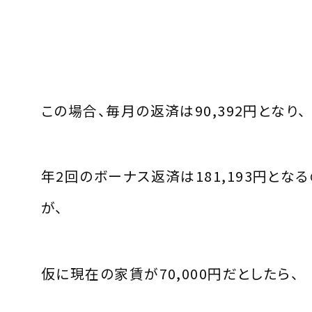
この場合、毎月の返済は
90,392
円となり、
年
2
回のボーナス返済は
181,193
円となる
が、
仮に現在の家賃が
70,000
円だとしたら、