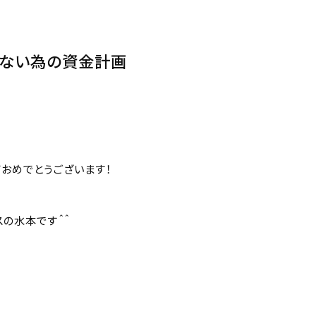
まない為の資金計画
新
おめでとうございます！
スの水本です＾＾